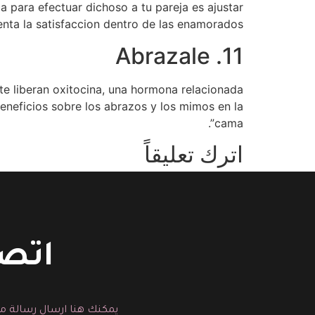
 para efectuar dichoso a tu pareja es ajustar
nta la satisfaccion dentro de las enamorados.
11. Abrazale
te liberan oxitocina, una hormona relacionada
beneficios sobre los abrazos y los mimos en la
cama”.
اترك تعليقاً
You must be logged in to post a comment.
اتصل
يمكنك هنا ارسال رسالة مب