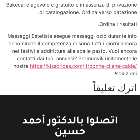
Bakeca: e agevole e gratuito e in assenza di privazione
di catalogazione. Ordina verso datazione.
Ordina i risultati.
Massaggi Estetista esegue massaggi ozio durante info
denominare il competenza ci sono tutti i giorni ancora
nei festivi e addirittura alle spalle pasto. Vuoi ancora
contatti dai tuoi annunci? Promuovili unitamente le
nostre
https://kissbrides.com/it/donne-cilene-calde/
soluzioni!
اترك تعليقاً
You must be logged in to post a comment.
اتصلوا بالدكتور أحمد
حسين