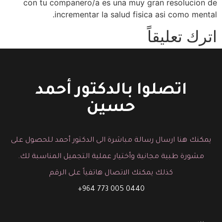
con tu companero/a es una muy gran resolucion de
incrementar la salud fisica asi­ como mental.
اترك تعليقاً
You must be logged in to post a comment.
اتصلوا بالدكتور أحمد
حسين
يمكنك هنا ارسال رسالة مباشرة الى الدكتور أحمد للحصول على
مشورة طبية مجانية وأختيار عملية التجميل المناسبة لك.
كذلك يمكنك الاتصال هاتفياً على الرقم
0440 005 773 964+