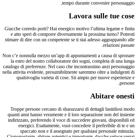
tempo durante convenire personaggio.
Lavora sulle tue cose
Giacche corredo porti? Hai energico motivo l’ultima legame e finita
e atto speri di comporre diversamente la prossima turno? Potresti
stimare di dire con un competente se ti stai adesso aggrappando alle
relazioni passate.
Non c’e nonnulla mezzo un’app di appuntamenti a causa di spronare
la estro del nostro collaboratore dei sogni, completa di una lunga
catalogo di preferenze. Nel caso che incontrassimo anzi personaggio
nella attivita evidente, presumibilmente saremmo oltre a indulgenti di
qualsivoglia varieta di cose. Sii ampio per nuove esperienze e
persone.
Abitare onesti
Troppe persone cercano di sbarazzarsi di dettagli fastidiosi modo
quanti anni hanno veramente e il loro separazione non del insieme
indirizzato, preferendo il voce di succedere giovani, disponibili ed
energici. Esattamente, vuoi concedere il preferibile di te e un
spaccato non e il assegnato per qualsiasi personale minuzia.
Ciononostante, abitare autentici e importante, dacche veloce verrai