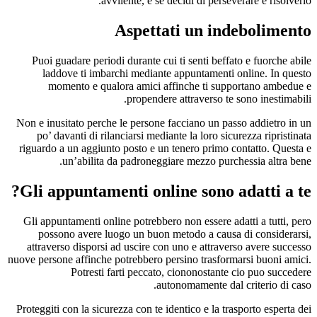
avvilente, e se decidi di perseverare e risolverlo.
Aspettati un indebolimento
Puoi guadare periodi durante cui ti senti beffato e fuorche abile
laddove ti imbarchi mediante appuntamenti online. In questo
momento e qualora amici affinche ti supportano ambedue e
propendere attraverso te sono inestimabili.
Non e inusitato perche le persone facciano un passo addietro in un
po’ davanti di rilanciarsi mediante la loro sicurezza ripristinata
riguardo a un aggiunto posto e un tenero primo contatto. Questa e
un’abilita da padroneggiare mezzo purchessia altra bene.
Gli appuntamenti online sono adatti a te?
Gli appuntamenti online potrebbero non essere adatti a tutti, pero
possono avere luogo un buon metodo a causa di considerarsi,
attraverso disporsi ad uscire con uno e attraverso avere successo
nuove persone affinche potrebbero persino trasformarsi buoni amici.
Potresti farti peccato, ciononostante cio puo succedere
autonomamente dal criterio di caso.
Proteggiti con la sicurezza con te identico e la trasporto esperta dei