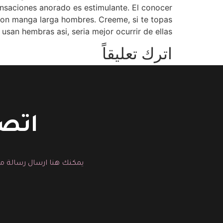
 sensaciones anorado es estimulante. El conocer
r con manga larga hombres. Creeme, si te topas
usan hembras asi, seri­a mejor ocurrir de ellas.
اترك تعليقاً
You must be logged in to post a comment.
اتصل
يمكنك هنا ارسال رسالة مب