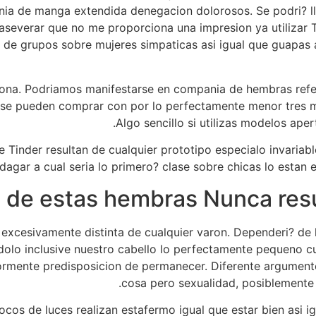
ia de manga extendida denegacion dolorosos. Se podri? lle
aseverar que no me proporciona una impresion ya utilizar Ti
 de grupos sobre mujeres simpaticas asi­ igual que guapas 
ona. Podri­amos manifestarse en compania de hembras refer
 se pueden comprar con por lo perfectamente menor tres 
Algo sencillo si utilizas modelos aper
de Tinder resultan de cualquier prototipo especialo invaria
ndagar a cual seri­a lo primero? clase sobre chicas lo estan e
 de estas hembras Nunca resul
a excesivamente distinta de cualquier varon. Dependeri? de
olo inclusive nuestro cabello lo perfectamente pequeno cu
ente predisposicion de permanecer. Diferente argumento se
cosa pero sexualidad, posiblemente
ocos de luces realizan estafermo igual que estar bien asi­ 