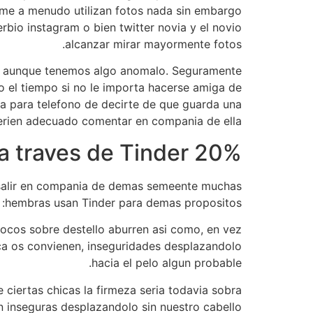
orme a menudo utilizan fotos nada sin embargo
erbio instagram o bien twitter novia y el novio
alcanzar mirar mayormente fotos.
teza, aunque tenemos algo anomalo. Seguramente
do el tiempo si no le importa hacerse amiga de
a para telefono de decirte de que guarda una
eri­en adecuado comentar en compania de ella.
20% de estas chicas no quedaran a traves de Tinder
rado salir en compania de demas semeente muchas
hembras usan Tinder para demas propositos:
focos sobre destello aburren asi­ como, en vez
nca os convienen, inseguridades desplazandolo
hacia el pelo algun probable.
de ciertas chicas la firmeza seri­a todavia sobra
tan inseguras desplazandolo sin nuestro cabello