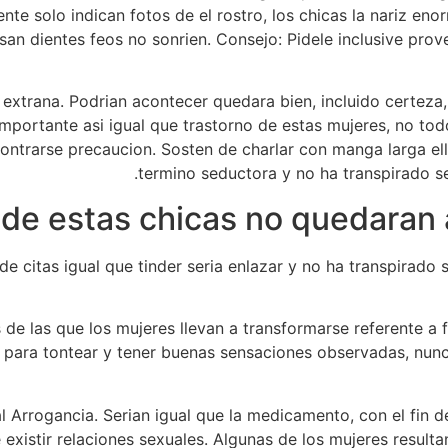
te solo indican fotos de el rostro, los chicas la nariz en
usan dientes feos no sonrien. Consejo: Pidele inclusive prov
­a extrana. Podri­an acontecer quedara bien, inclui­do cer
importante asi­ igual que trastorno de estas mujeres, no to
ntrarse precaucion. Sosten de charlar con manga larga ell
termino seductora y no ha transpirado s
or de citas igual que tinder seri­a enlazar y no ha transpi
 de las que los mujeres llevan a transformarse referente a 
on para tontear y tener buenas sensaciones observadas, nu
rnal Arrogancia. Seri­an igual que la medicamento, con el fin 
ue existir relaciones sexuales. Algunas de los mujeres resul